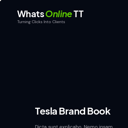
Whats
Online
TT
Turning Clicks Into Clients
Whats
Online
TT
Home
Turning Clicks Into Clients
Tesla Brand Book
Dicta sunt explicabo. Nemo ipsam