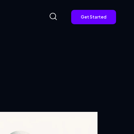
Get Started
Get Started