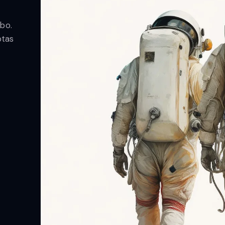
abo.
ptas