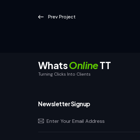
Prev Project
Whats
Online
TT
Turning Clicks Into Clients
Newsletter Signup