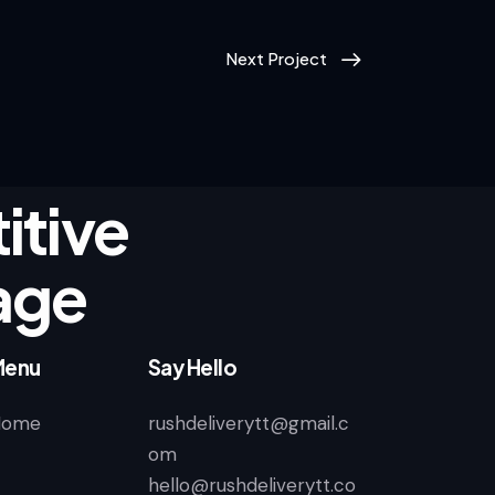
Next Project
tive
age
Menu
Say Hello
Home
rushdeliverytt@gmail.c
om
hello@rushdeliverytt.co